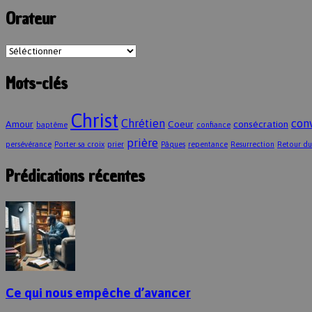
Orateur
Mots-clés
Christ
Chrétien
con
Amour
Coeur
consécration
baptême
confiance
prière
persévérance
Porter sa croix
prier
Pâques
repentance
Resurrection
Retour du
Prédications récentes
Ce qui nous empêche d’avancer