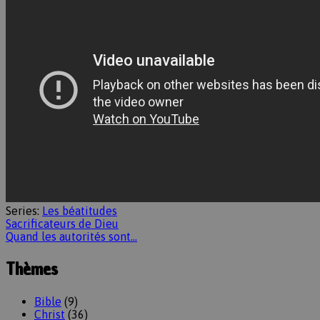
Series:
Les béatitudes
Sacrificateurs de Dieu
Quand les autorités sont…
Thèmes
Bible
(9)
Christ
(36)