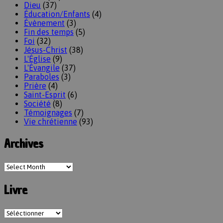
Dieu
(37)
Éducation/Enfants
(4)
Évènement
(3)
Fin des temps
(5)
Foi
(32)
Jésus-Christ
(38)
L'Église
(9)
L'Évangile
(37)
Paraboles
(3)
Prière
(4)
Saint-Esprit
(6)
Société
(8)
Témoignages
(7)
Vie chrétienne
(93)
Archives
Livre