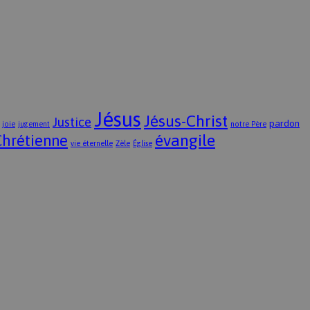
Jésus
Jésus-Christ
Justice
pardon
joie
jugement
notre Père
évangile
Chrétienne
vie éternelle
Zèle
Église