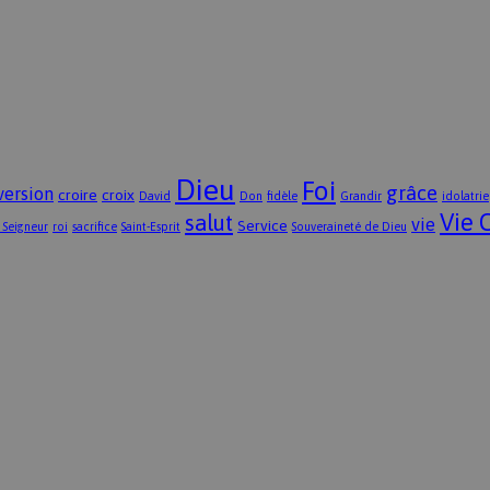
Dieu
Foi
grâce
version
croire
croix
David
Don
fidèle
Grandir
idolatrie
Vie 
salut
vie
Service
 Seigneur
roi
sacrifice
Saint-Esprit
Souveraineté de Dieu