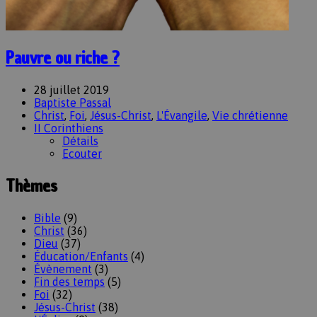
Pauvre ou riche ?
28 juillet 2019
Baptiste Passal
Christ
,
Foi
,
Jésus-Christ
,
L'Évangile
,
Vie chrétienne
II Corinthiens
Détails
Ecouter
Thèmes
Bible
(9)
Christ
(36)
Dieu
(37)
Éducation/Enfants
(4)
Évènement
(3)
Fin des temps
(5)
Foi
(32)
Jésus-Christ
(38)