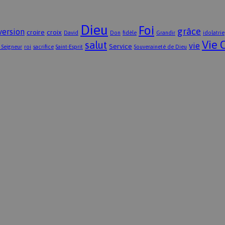
Dieu
Foi
grâce
version
croire
croix
David
Don
fidèle
Grandir
idolatrie
Vie 
salut
vie
Service
 Seigneur
roi
sacrifice
Saint-Esprit
Souveraineté de Dieu