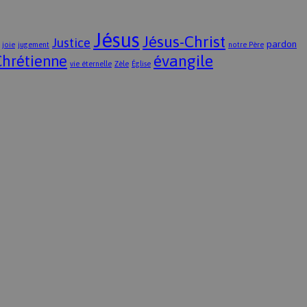
Jésus
Jésus-Christ
Justice
pardon
joie
jugement
notre Père
évangile
Chrétienne
vie éternelle
Zèle
Église