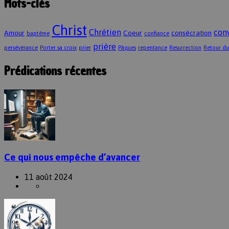
Mots-clés
Christ
Chrétien
con
Amour
Coeur
consécration
baptême
confiance
prière
persévérance
Porter sa croix
prier
Pâques
repentance
Resurrection
Retour du
Prédications récentes
Ce qui nous empêche d’avancer
11 août 2024