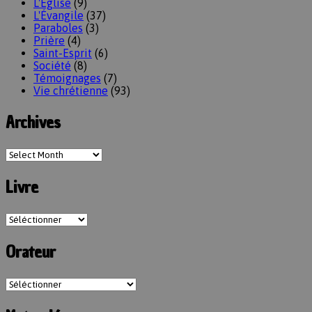
L'Église
(9)
L'Évangile
(37)
Paraboles
(3)
Prière
(4)
Saint-Esprit
(6)
Société
(8)
Témoignages
(7)
Vie chrétienne
(93)
Archives
Livre
Orateur