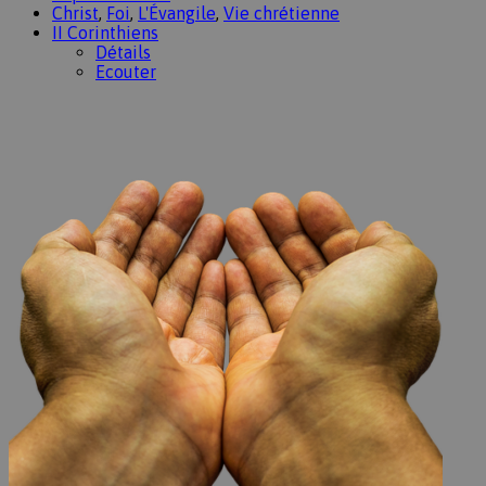
Christ
,
Foi
,
L'Évangile
,
Vie chrétienne
II Corinthiens
Détails
Ecouter