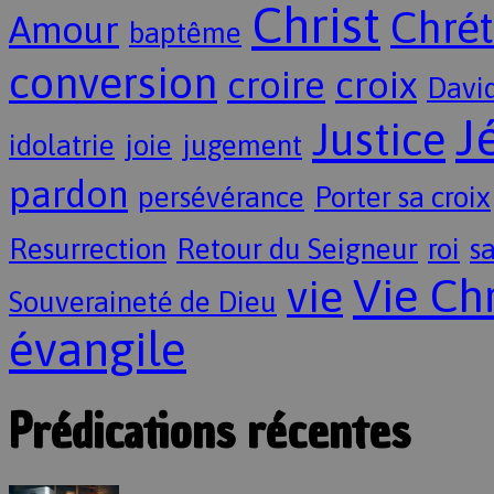
Christ
Chrét
Amour
baptême
conversion
croire
croix
Davi
J
Justice
idolatrie
joie
jugement
pardon
persévérance
Porter sa croix
Resurrection
Retour du Seigneur
roi
sa
Vie Ch
vie
Souveraineté de Dieu
évangile
Prédications récentes