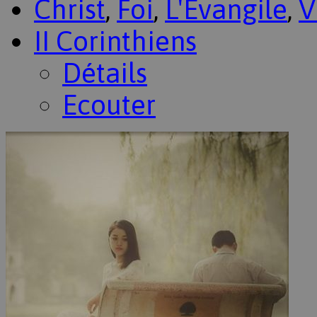
Christ
,
Foi
,
L'Évangile
,
V
II Corinthiens
Détails
Ecouter