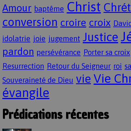
Christ
Chrét
Amour
baptême
conversion
croire
croix
Davi
J
Justice
idolatrie
joie
jugement
pardon
persévérance
Porter sa croix
Resurrection
Retour du Seigneur
roi
sa
Vie Ch
vie
Souveraineté de Dieu
évangile
Prédications récentes