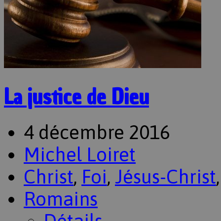
La justice de Dieu
4 décembre 2016
Michel Loiret
Christ
,
Foi
,
Jésus-Christ
Romains
Détails