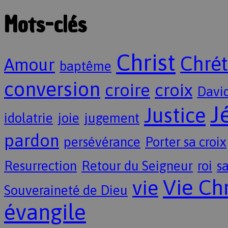
Mots-clés
Christ
Chrét
Amour
baptême
conversion
croire
croix
Davi
J
Justice
idolatrie
joie
jugement
pardon
persévérance
Porter sa croix
Resurrection
Retour du Seigneur
roi
sa
Vie Ch
vie
Souveraineté de Dieu
évangile