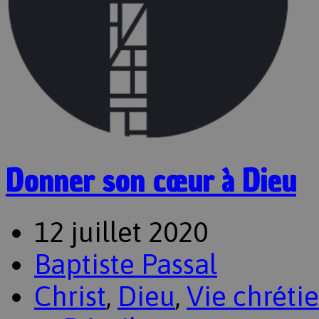
Donner son cœur à Dieu
12 juillet 2020
Baptiste Passal
Christ
,
Dieu
,
Vie chréti