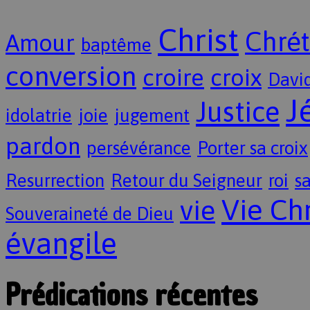
Christ
Chrét
Amour
baptême
conversion
croire
croix
Davi
J
Justice
idolatrie
joie
jugement
pardon
persévérance
Porter sa croix
Resurrection
Retour du Seigneur
roi
sa
Vie Ch
vie
Souveraineté de Dieu
évangile
Prédications récentes