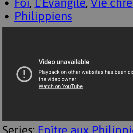
Foi
,
L'Évangile
,
Vie chr
Philippiens
Series:
Epître aux Philipp