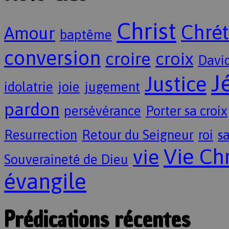
Christ
Chrét
Amour
baptême
conversion
croire
croix
Davi
J
Justice
idolatrie
joie
jugement
pardon
persévérance
Porter sa croix
Resurrection
Retour du Seigneur
roi
sa
Vie Ch
vie
Souveraineté de Dieu
évangile
Prédications récentes