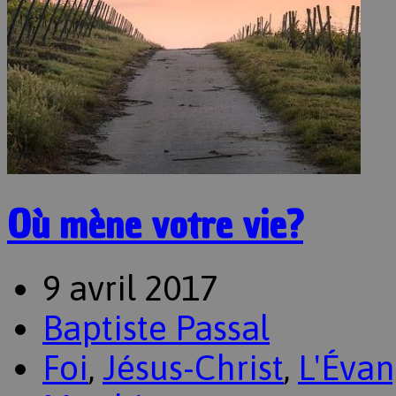
Où mène votre vie?
9 avril 2017
Baptiste Passal
Foi
,
Jésus-Christ
,
L'Évan