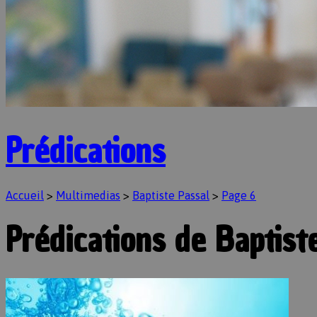
Prédications
Accueil
>
Multimedias
>
Baptiste Passal
>
Page 6
Prédications de Baptist