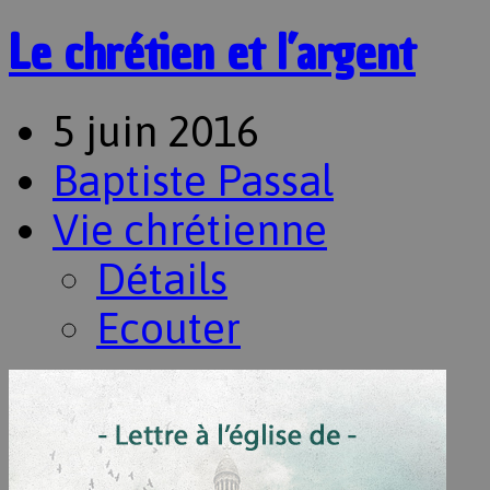
Le chrétien et l’argent
5 juin 2016
Baptiste Passal
Vie chrétienne
Détails
Ecouter