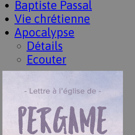
Baptiste Passal
Vie chrétienne
Apocalypse
Détails
Ecouter