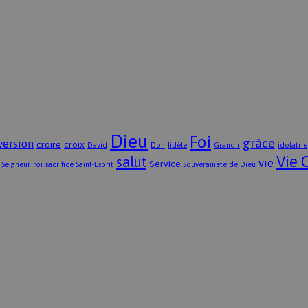
Dieu
Foi
grâce
version
croire
croix
David
Don
fidèle
Grandir
idolatrie
Vie 
salut
vie
Service
 Seigneur
roi
sacrifice
Saint-Esprit
Souveraineté de Dieu