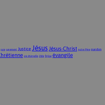
Jésus
Jésus-Christ
Justice
pardon
joie
jugement
notre Père
évangile
Chrétienne
vie éternelle
Zèle
Église