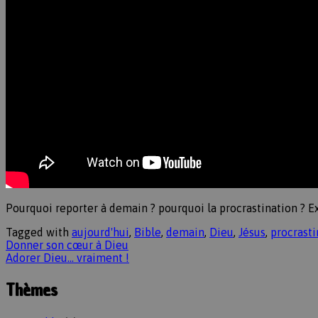
Pourquoi reporter à demain ? pourquoi la procrastination ? E
Tagged with
aujourd'hui
,
Bible
,
demain
,
Dieu
,
Jésus
,
procrasti
Donner son cœur à Dieu
Adorer Dieu... vraiment !
Thèmes