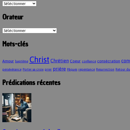
Orateur
Mots-clés
Christ
Chrétien
con
Amour
Coeur
consécration
baptême
confiance
prière
persévérance
Porter sa croix
prier
Pâques
repentance
Resurrection
Retour du
Prédications récentes