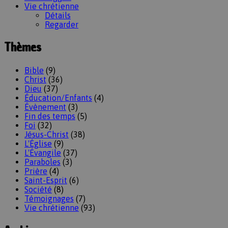
Vie chrétienne
Détails
Regarder
Thèmes
Bible
(9)
Christ
(36)
Dieu
(37)
Éducation/Enfants
(4)
Évènement
(3)
Fin des temps
(5)
Foi
(32)
Jésus-Christ
(38)
L'Église
(9)
L'Évangile
(37)
Paraboles
(3)
Prière
(4)
Saint-Esprit
(6)
Société
(8)
Témoignages
(7)
Vie chrétienne
(93)