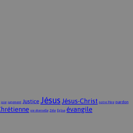
Jésus
Jésus-Christ
Justice
pardon
joie
jugement
notre Père
évangile
Chrétienne
vie éternelle
Zèle
Église