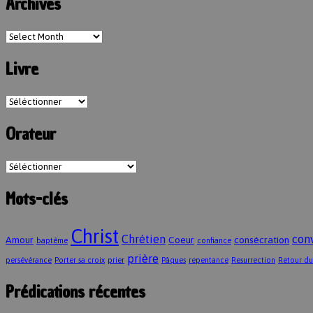
Archives
Livre
Orateur
Mots-clés
Christ
Chrétien
con
Amour
Coeur
consécration
baptême
confiance
prière
persévérance
Porter sa croix
prier
Pâques
repentance
Resurrection
Retour du
Prédications récentes