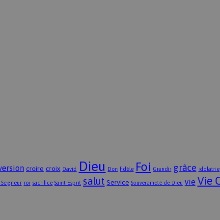
Dieu
Foi
grâce
version
croire
croix
David
Don
fidèle
Grandir
idolatrie
Vie 
salut
vie
Service
 Seigneur
roi
sacrifice
Saint-Esprit
Souveraineté de Dieu