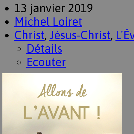
13 janvier 2019
Michel Loiret
Christ
,
Jésus-Christ
,
L'É
Détails
Ecouter