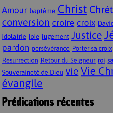
Christ
Chrét
Amour
baptême
conversion
croire
croix
Davi
J
Justice
idolatrie
joie
jugement
pardon
persévérance
Porter sa croix
Resurrection
Retour du Seigneur
roi
sa
Vie Ch
vie
Souveraineté de Dieu
évangile
Prédications récentes