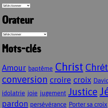
Orateur
Mots-clés
Christ
Chrét
Amour
baptême
conversion
croire
croix
Davi
J
Justice
idolatrie
joie
jugement
pardon
persévérance
Porter sa croix