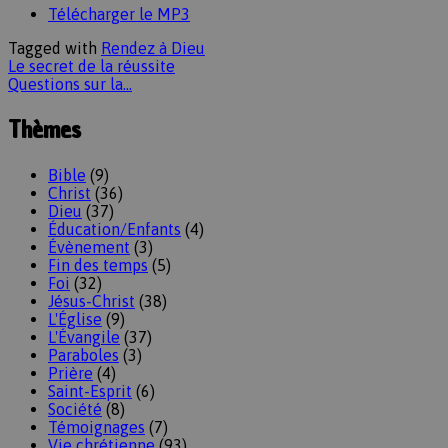
Télécharger le MP3
Tagged with
Rendez à Dieu
Le secret de la réussite
Questions sur la…
Thèmes
Bible
(9)
Christ
(36)
Dieu
(37)
Éducation/Enfants
(4)
Évènement
(3)
Fin des temps
(5)
Foi
(32)
Jésus-Christ
(38)
L'Église
(9)
L'Évangile
(37)
Paraboles
(3)
Prière
(4)
Saint-Esprit
(6)
Société
(8)
Témoignages
(7)
Vie chrétienne
(93)