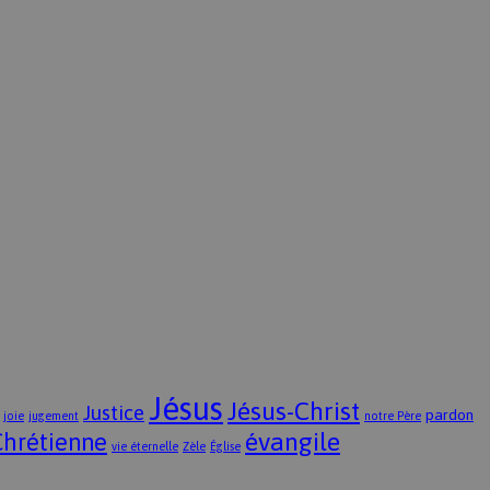
Jésus
Jésus-Christ
Justice
pardon
joie
jugement
notre Père
évangile
Chrétienne
vie éternelle
Zèle
Église