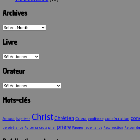
Archives
Livre
Orateur
Mots-clés
Christ
Chrétien
con
Amour
Coeur
consécration
baptême
confiance
prière
persévérance
Porter sa croix
prier
Pâques
repentance
Resurrection
Retour du