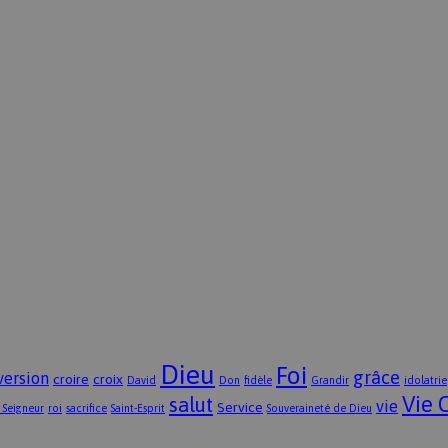
Dieu
Foi
grâce
version
croire
croix
David
Don
fidèle
Grandir
idolatrie
Vie 
salut
vie
Service
 Seigneur
roi
sacrifice
Saint-Esprit
Souveraineté de Dieu