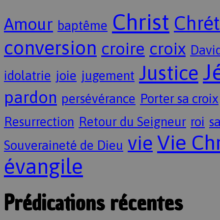
Christ
Chrét
Amour
baptême
conversion
croire
croix
Davi
J
Justice
idolatrie
joie
jugement
pardon
persévérance
Porter sa croix
Resurrection
Retour du Seigneur
roi
sa
Vie Ch
vie
Souveraineté de Dieu
évangile
Prédications récentes