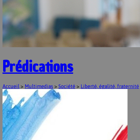
Prédications
Accueil
>
Multimedias
>
Société
>
Liberté, égalité, fraternité