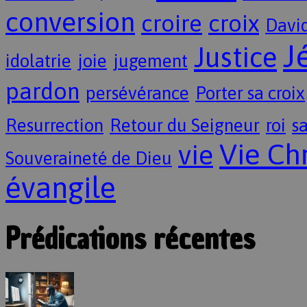
conversion
croire
croix
Davi
J
Justice
idolatrie
joie
jugement
pardon
persévérance
Porter sa croix
Resurrection
Retour du Seigneur
roi
sa
Vie Ch
vie
Souveraineté de Dieu
évangile
Prédications récentes