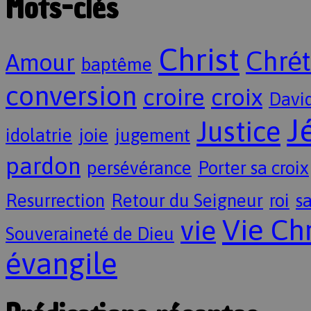
Mots-clés
Christ
Chrét
Amour
baptême
conversion
croire
croix
Davi
J
Justice
idolatrie
joie
jugement
pardon
persévérance
Porter sa croix
Resurrection
Retour du Seigneur
roi
sa
Vie Ch
vie
Souveraineté de Dieu
évangile