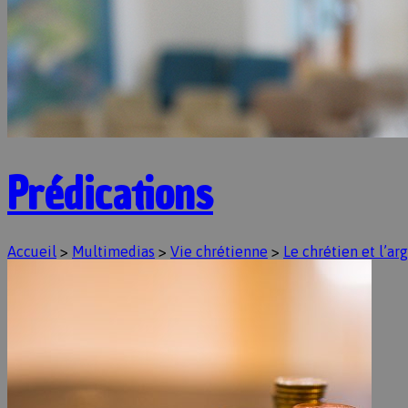
Prédications
Accueil
>
Multimedias
>
Vie chrétienne
>
Le chrétien et l’ar