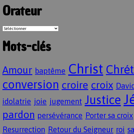
Orateur
Mots-clés
Christ
Chrét
Amour
baptême
conversion
croire
croix
Davi
J
Justice
idolatrie
joie
jugement
pardon
persévérance
Porter sa croix
Resurrection
Retour du Seigneur
roi
sa