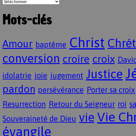
Mots-clés
Christ
Chrét
Amour
baptême
conversion
croire
croix
Davi
J
Justice
idolatrie
joie
jugement
pardon
persévérance
Porter sa croix
Resurrection
Retour du Seigneur
roi
sa
Vie Ch
vie
Souveraineté de Dieu
évangile