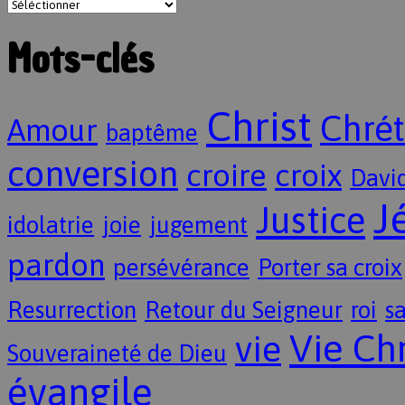
Mots-clés
Christ
Chrét
Amour
baptême
conversion
croire
croix
Davi
J
Justice
idolatrie
joie
jugement
pardon
persévérance
Porter sa croix
Resurrection
Retour du Seigneur
roi
sa
Vie Ch
vie
Souveraineté de Dieu
évangile