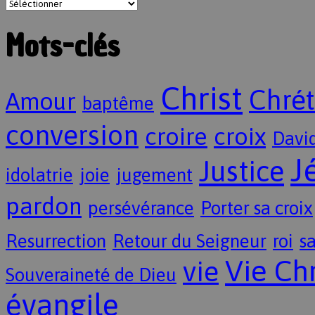
Mots-clés
Christ
Chrét
Amour
baptême
conversion
croire
croix
Davi
J
Justice
idolatrie
joie
jugement
pardon
persévérance
Porter sa croix
Resurrection
Retour du Seigneur
roi
sa
Vie Ch
vie
Souveraineté de Dieu
évangile