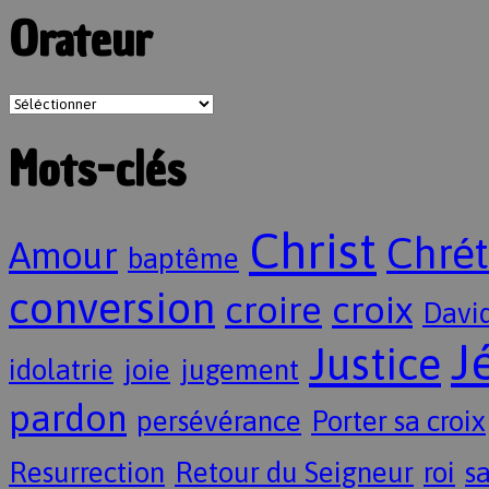
Orateur
Mots-clés
Christ
Chrét
Amour
baptême
conversion
croire
croix
Davi
J
Justice
idolatrie
joie
jugement
pardon
persévérance
Porter sa croix
Resurrection
Retour du Seigneur
roi
sa