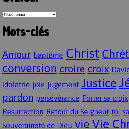
Mots-clés
Christ
Chrét
Amour
baptême
conversion
croire
croix
Davi
J
Justice
idolatrie
joie
jugement
pardon
persévérance
Porter sa croix
Resurrection
Retour du Seigneur
roi
sa
Vie Ch
vie
Souveraineté de Dieu