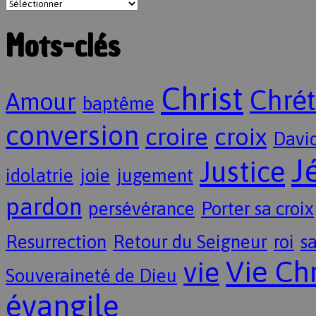
Mots-clés
Christ
Chrét
Amour
baptême
conversion
croire
croix
Davi
J
Justice
idolatrie
joie
jugement
pardon
persévérance
Porter sa croix
Resurrection
Retour du Seigneur
roi
sa
Vie Ch
vie
Souveraineté de Dieu
évangile