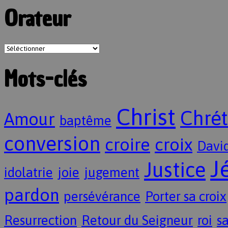
Orateur
Mots-clés
Christ
Chrét
Amour
baptême
conversion
croire
croix
Davi
J
Justice
idolatrie
joie
jugement
pardon
persévérance
Porter sa croix
Resurrection
Retour du Seigneur
roi
sa