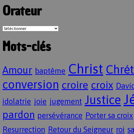
Orateur
Mots-clés
Christ
Chrét
Amour
baptême
conversion
croire
croix
Davi
J
Justice
idolatrie
joie
jugement
pardon
persévérance
Porter sa croix
Resurrection
Retour du Seigneur
roi
sa