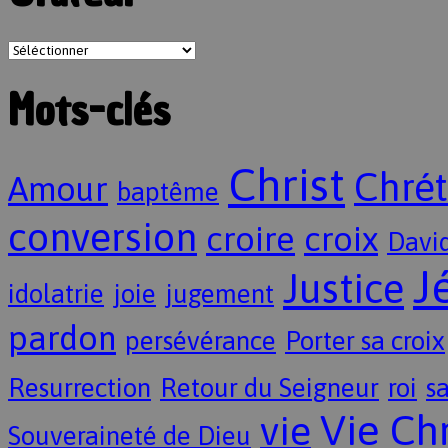
Mots-clés
Christ
Chrét
Amour
baptême
conversion
croire
croix
Davi
J
Justice
idolatrie
joie
jugement
pardon
persévérance
Porter sa croix
Resurrection
Retour du Seigneur
roi
sa
Vie Ch
vie
Souveraineté de Dieu