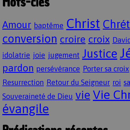
Mots-clés
Christ
Chrét
Amour
baptême
conversion
croire
croix
Davi
J
Justice
idolatrie
joie
jugement
pardon
persévérance
Porter sa croix
Resurrection
Retour du Seigneur
roi
sa
Vie Ch
vie
Souveraineté de Dieu
évangile