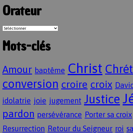
Orateur
Mots-clés
Christ
Chrét
Amour
baptême
conversion
croire
croix
Davi
J
Justice
idolatrie
joie
jugement
pardon
persévérance
Porter sa croix
Resurrection
Retour du Seigneur
roi
sa